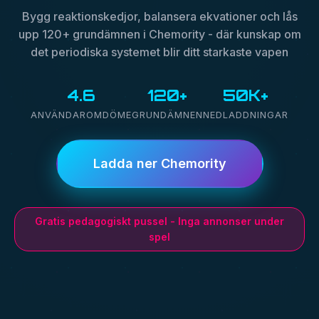
Bygg reaktionskedjor, balansera ekvationer och lås
upp 120+ grundämnen i Chemority - där kunskap om
det periodiska systemet blir ditt starkaste vapen
4.6
120+
50K+
ANVÄNDAROMDÖME
GRUNDÄMNEN
NEDLADDNINGAR
Ladda ner Chemority
Gratis pedagogiskt pussel - Inga annonser under
spel