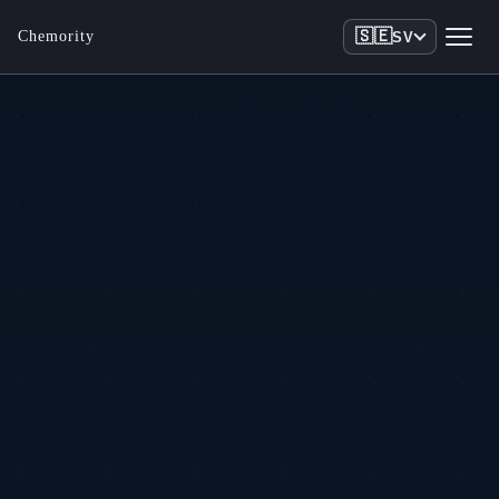
🇸🇪
Chemority
SV